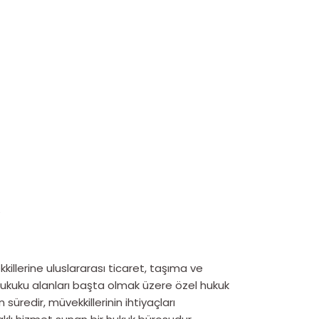
a
illerine uluslararası ticaret, taşıma ve
r hukuku alanları başta olmak üzere özel hukuk
kın süredir, müvekkillerinin ihtiyaçları