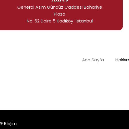
General Asım Gündüz Caddesi Bahariye
Plaza
No: 62 Daire 5 Kadıköy-İstanbul
Ana Sayfa
Hakkı
 Bilişim